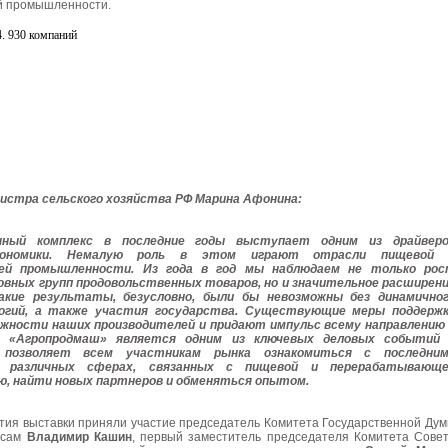
 промышленности.
стра сельского хозяйства РФ Марина Афонина:
нный комплекс в последние годы выступает одним из драйвер
экономики. Немалую роль в этом играют отрасли пищевой 
ей промышленности. Из года в год мы наблюдаем не только ро
овных групп продовольственных товаров, но и значительное расширен
акие результаты, безусловно, были бы невозможны без динамично
огий, а также участия государства. Существующие меры поддерж
ности наших производителей и придают импульс всему направлению
а «Агропродмаш» является одним из ключевых деловых событий
 позволяет всем участникам рынка ознакомиться с последни
 различных сферах, связанных с пищевой и перерабатывающе
, найти новых партнеров и обменяться опытом.
тия выставки приняли участие председатель Комитета Государственной Ду
осам
Владимир Кашин
, первый заместитель председателя Комитета Сове