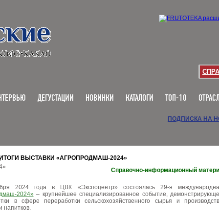
СПР
НТЕРВЬЮ
ДЕГУСТАЦИИ
НОВИНКИ
КАТАЛОГИ
ТОП-10
ОТРАС
ПОДПИСКА НА 
ИТОГИ ВЫСТАВКИ «АГРОПРОДМАШ-2024»
Справочно-информационный матер
ря 2024 года в ЦВК «Экспоцентр» состоялась 29-я международн
дмаш-2024»
– крупнейшее специализированное событие, демонстрирующ
тки в сфере переработки сельскохозяйственного сырья и производст
и напитков.