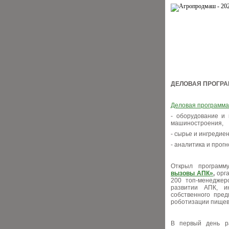
ДЕЛОВАЯ ПРОГР
Деловая программа
- оборудование и 
машиностроения,
- сырье и ингредиен
- аналитика и прог
Открыл программ
вызовы АПК»
,
орг
200 топ-менеджер
развитии АПК, и
собственного пре
роботизации пищев
В первый день р