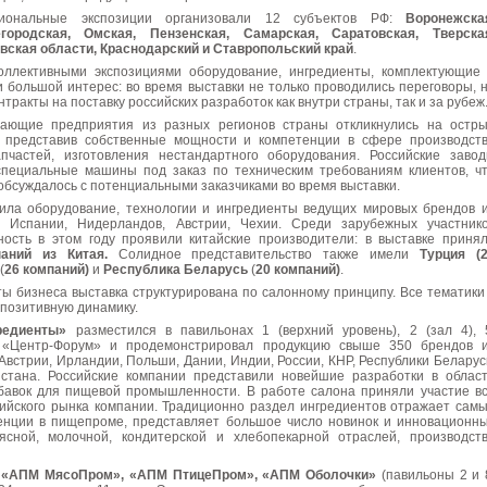
гиональные экспозиции организовали 12 субъектов РФ:
Воронежска
городская, Омская, Пензенская, Самарская, Саратовская, Тверска
вская области, Краснодарский и Ставропольский край
.
оллективными экспозициями оборудование, ингредиенты, комплектующие
 большой интерес: во время выставки не только проводились переговоры, 
тракты на поставку российских разработок как внутри страны, так и за рубеж
ающие предприятия из разных регионов страны откликнулись на остр
, представив собственные мощности и компетенции в сфере производст
пчастей, изготовления нестандартного оборудования. Российские заво
специальные машины под заказ по техническим требованиям клиентов, ч
обсуждалось с потенциальными заказчиками во время выставки.
ила оборудование, технологии и ингредиенты ведущих мировых брендов 
, Испании, Нидерландов, Австрии, Чехии. Среди зарубежных участник
ость в этом году проявили китайские производители: в выставке приня
аний из Китая.
Солидное представительство также имели
Турция (
(
26 компаний)
и
Республика
Беларусь
(
20 компаний)
.
ы бизнеса выставка структурирована по салонному принципу. Все тематики
 позитивную динамику.
редиенты»
разместился в павильонах 1 (верхний уровень), 2 (зал 4), 
«Центр-Форум» и продемонстрировал продукцию свыше 350 брендов 
Австрии, Ирландии, Польши, Дании, Индии, России, КНР, Республики Беларус
истана. Российские компании представили новейшие разработки в облас
бавок для пищевой промышленности. В работе салона приняли участие в
ийского рынка компании. Традиционно раздел ингредиентов отражает сам
нции в пищепроме, представляет большое число новинок и инновационн
ясной, молочной, кондитерской и хлебопекарной отраслей, производст
в
«АПМ МясоПром», «АПМ ПтицеПром», «АПМ Оболочки»
(павильоны 2 и 