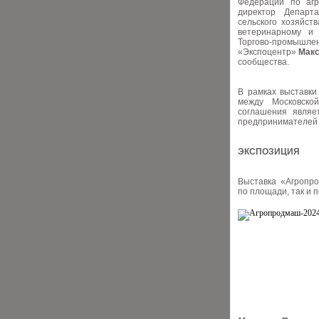
Федерации по агр
директор Департ
сельского хозяйс
ветеринарному и
Торгово-промы
«Экспоцентр»
Мак
сообщества.
В рамках выставки
между Московско
соглашения являе
предпринимателей 
ЭКСПОЗИЦИЯ
Выставка «Агропро
по площади, так и п