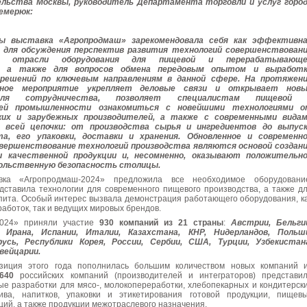
льства Москвы, руководитель Департамента торговли и услуг горо
емерюк:
ы выставка «Агропродмаш» зарекомендовала себя как эффективн
 для обсуждения перспектив развития технологий совершенствован
в отрасли оборудования для пищевой и перерабатывающе
, а также для вопросов обмена передовым опытом и выработ
решений по ключевым направлениям в данной сфере. На протяжен
ное мероприятие укрепляет деловые связи и открывает новы
для сотрудничества, позволяет специалистам пищевой 
ей промышленности ознакомиться с новейшими технологиями 
ких и зарубежных производителей, а также с современными вида
я всей цепочки: от производства сырья и ингредиентов до выпус
та, его упаковки, доставки и хранения. Обновленное и современн
овершенствование технологий производства являются основой создан
и качественной продукции и, несомненно, оказывают положительн
вольственную безопасность столицы.
авка «Агропродмаш-2024» предложила все необходимое оборудовани
дставила технологии для современного пищевого производства, а также д
ита. Особый интерес вызвала демонстрация работающего оборудования, к
аботок, так и ведущих мировых брендов.
2024» приняли участие
930 компаний из 21 страны
:
Австрии, Бельги
, Ирана, Испании, Италии, Казахстана, КНР, Нидерландов, Польш
усь, Республики Корея, России, Сербии, США, Турции, Узбекистан
вейцарии.
зиция этого года пополнилась большим количеством новых компаний 
640
российских компаний (производителей и интеграторов) представи
ые разработки для мясо-, молокопереработки, хлебопекарных и кондитерск
лива, напитков, упаковки и этикетирования готовой продукции, пищев
ций, а также продукции межотраслевого назначения.