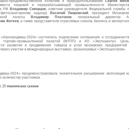
арно-продовольственной политике и природопользованию
Сергей Мити
амента пищевой и перерабатывающей промышленности Министерст
тва РФ
Владимир Скворцов
, советник руководителя Федеральной службы 
 фитосанитарному надзору
Василий Лавровский
, президент Московск
шленной палаты
Владимир Платонов
, генеральный директор А
сим Фатеев
, а также представители отраслевых союзов, бизнеса и экспертно
 «Агропродмаш-2024» состоялось подписание соглашения о сотрудничест
й торгово-промышленной палатой (МТПП) и АО «Экспоцентр». Цел
тся развитие и продвижение товаров и услуг московских предприятий
через участие в международных выставках, организуемых «Экспоцентром».
дмаш-2024» продемонстрировала значительное расширение экспозиции к
о количеству участников.