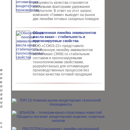
сказуемость качества ста­новятся
ключевыми факто­рами удержания
покупателя. В ответ на этот запрос
компания «Гамми» выводит на рынок
две линейки готовых сахарных помадок
Обновленная линейка эквивалентов
масла какао – стабильность и
прогнозируемые свойства
ООО «СОЮЗ-22» представило
обновлен­ную линейку эквивалентов
масла ка­као (ЭКМ) со стабильным
составом и прогнозируемыми
технологическими свойствами,
разработанных для опти­мизации
ов
производственных процес­сов без
и
потери качества готовой про­дукции
ст
ие
го
ки
 в
 в
ми
й
мы
та