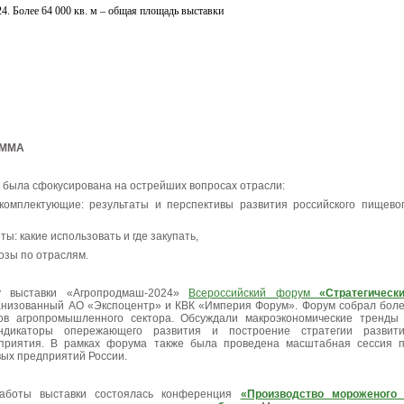
АММА
была сфокусирована на острейших вопросах отрасли:
комплектующие: результаты и перспективы развития российского пищево
ты: какие использовать и где закупать,
нозы по отраслям.
у выставки «Агропродмаш-2024»
Всероссийский форум
«Стратегическ
анизованный АО «Экспоцентр» и КВК «Империя Форум». Форум собрал бол
ов агропромышленного сектора. Обсуждали макроэкономические тренды
ндикаторы опережающего развития и построение стратегии развит
дприятия. В рамках форума также была проведена масштабная сессия 
ых предприятий России.
аботы выставки состоялась конференция
«Производство мороженого