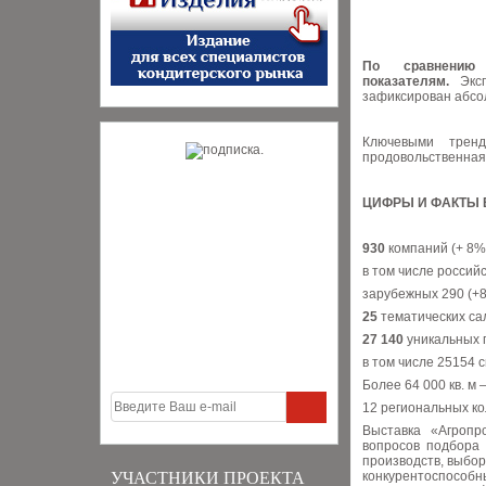
По сравнению
показателям.
Эксп
зафиксирован абсо
Ключевыми тренд
продовольственная
ЦИФРЫ И ФАКТЫ 
930
компаний (+ 8% 
в том числе российс
зарубежных 290 (+8%
25
тематических са
27 140
уникальных п
в том числе 25154 
Более 64 000 кв. м
12 региональных к
Выставка «Агроп
вопросов подбора 
производств, выбо
УЧАСТНИКИ ПРОЕКТА
конкурентоспособ