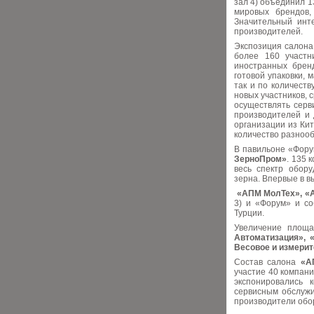
зал 4) объединил 1
мировых брендов,
Значительный инт
производителей.
Экспозиция салон
более 160 участн
иностранных бренд
готовой упаковки, 
так и по количеств
новых участников,
осуществлять серв
производителей и 
организации из Кит
количество разнооб
В павильоне «Фор
ЗерноПром»
. 135 
весь спектр обор
зерна. Впервые в в
«АПМ МолТех», «
3) и «Форум» и со
Турции.
Увеличение площа
Автоматизация», 
Весовое и измери
Состав салона
«А
участие 40 компани
экспонировались 
сервисным обслужи
производители обор