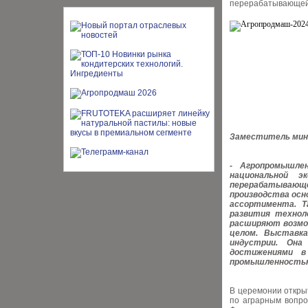
перерабатывающей
Заместитель мини
- Агропромышле
национальной 
перерабатывающ
производства осн
ассортимента. Т
развития технол
расширяют возмож
целом. Выставк
индустрии. Она
достижениями в
промышленностью
В церемонии откры
по аграрным вопр