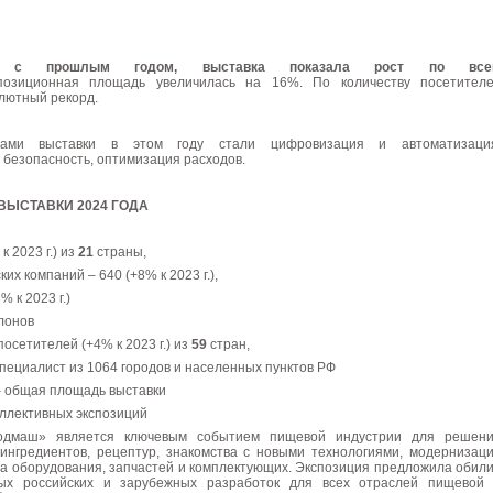
 с прошлым годом, выставка показала рост по все
озиционная площадь увеличилась на 16%. По количеству посетител
лютный рекорд.
ами выставки в этом году стали цифровизация и автоматизаци
 безопасность, оптимизация расходов.
ВЫСТАВКИ 2024 ГОДА
к 2023 г.) из
21
страны,
ких компаний – 640 (+8% к 2023 г.),
 к 2023 г.)
лонов
осетителей (+4% к 2023 г.) из
59
стран,
специалист из 1064 городов и населенных пунктов РФ
 – общая площадь выставки
оллективных экспозиций
родмаш» является ключевым событием пищевой индустрии для решен
ингредиентов, рецептур, знакомства с новыми технологиями, модернизац
ра оборудования, запчастей и комплектующих. Экспозиция предложила обил
ных российских и зарубежных разработок для всех отраслей пищевой