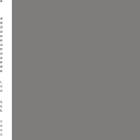
да
ая
ия
й
ки
ии
е
и
от
ми
ка
ое
ия
ое
е,
ля
ак
и,
и,
а,
из
ли
их
ых