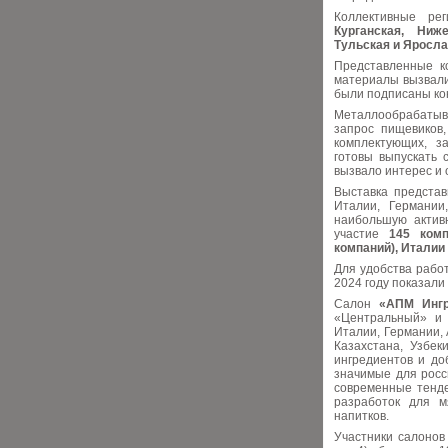
Коллективные ре
Курганская, Ниже
Тульская и Яросла
Представленные к
материалы вызвали
были подписаны кон
Металлообрабатыв
запрос пищевиков
комплектующих, за
готовы выпускать 
вызвало интерес и 
Выставка представ
Италии, Германии
наибольшую активн
участие
145 комп
компаний),
Италии
Для удобства работ
2024 году показали
Салон
«АПМ Инг
«Центральный» и 
Италии, Германии, 
Казахстана, Узбек
ингредиентов и до
значимые для росс
современные тенде
разработок для м
напитков.
Участники салоно