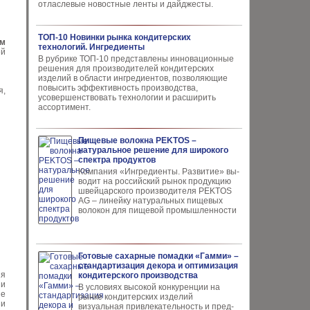
отласлевые новостные ленты и дайджесты.
ТОП-10 Новинки рынка кондитерских
м
технологий. Ингредиенты
ей
В рубрике ТОП-10 представлены инновационные
решения для производителей кондитерских
изделий в области ингредиентов, позволяющие
повысить эффективность производства,
я,
усовершенствовать технологии и расширить
ассортимент.
Пищевые волокна PEKTOS –
натуральное решение для широкого
спектра продуктов
Компания «Ингредиенты. Развитие» вы­
водит на российский рынок продукцию
швей­царского производителя PEKTOS
AG – ли­нейку натуральных пищевых
волокон для пи­щевой промышленности
Готовые сахарные помадки «Гамми» –
стандартизация декора и оптимизация
ия
кондитерского производства
ии
В условиях высокой кон­куренции на
ие
рынке конди­терских изделий
 и
визуальная привлекательность и пред­