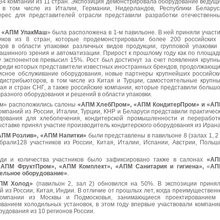
34 компании из 11 стран. Экспозиция демонстрировала оборудование ведущ
 в том числе из Италии, Германии, Нидерландов, Республики Беларус
ерес для представителей отрасли представили разработки отечественн
а
«АПМ УпакМаш
» была расположена в 1-м павильоне. В ней приняли участ
иков из 8 стран, которые продемонстрировали более 200 российских
ов в области упаковки различных видов продукции, групповой упаковки
машинного зрения и автоматизации. Прирост к прошлому году как по площад
у экспонентов превысил 15%. Рост был достигнут за счет появления крупн
 среди которых представители известных иностранных брендов, продолжающ
исное обслуживание оборудования, новые партнеры крупнейших российск
дистрибьюторов, в том числе из Китая и Турции, самостоятельные крупн
ая и стран СНГ, а также российские компании, которые представили больш
разного оборудования и решений в области упаковки.
ум» расположились салоны
«АПМ ХлебПром», «АПМ КондитерПром» и «А
компаний из России, Италии, Турции, КНР и Беларуси представили практичес
удования для хлебопечения, кондитерской промышленности и переработ
ыставке принял участие производитель кондитерского оборудования из Ирана
АПМ Розлив», «АПМ Напитки»
были представлены в павильоне 8 (залах 1, 2
брали128 участников из России, Китая, Италии, Испании, Австрии, Польш
ди и количества участников было зафиксировано также в салонах
«АП
«АПМ ФруктПром», «AПМ Комплект», «АПМ Санитария и гигиена»,
«
АП
тельное оборудование»
.
ПМ Холод»
(павильон 2, зал 2) обновился на 50%. В экспозиции приня
й из России, Китая, Индии. В отличие от прошлых лет, когда преимуществен
компании из Москвы и Подмосковья, занимающиеся проектированием
ванием холодильных установок, в этом году впервые участвовали компани
удования из 10 регионов России.