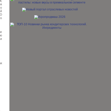
н
,
ва
по
ой
О
го
ве
ью
 и
ак