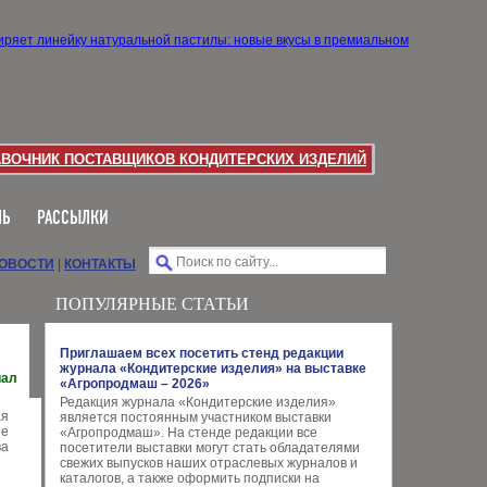
АВОЧНИК ПОСТАВЩИКОВ КОНДИТЕРСКИХ ИЗДЕЛИЙ
ЛЬ
РАССЫЛКИ
НОВОСТИ
|
КОНТАКТЫ
ПОПУЛЯРНЫЕ СТАТЬИ
Приглашаем всех посетить стенд редакции
журнала «Кондитерские изделия» на выставке
иал
«Агропродмаш – 2026»
Редакция журнала «Кондитерские изделия»
ая
является постоянным участником выставки
ее
«Агропродмаш». На стенде редакции все
ва
посетители выставки могут стать обладателями
свежих выпусков наших отраслевых журналов и
каталогов, а также оформить подписки на