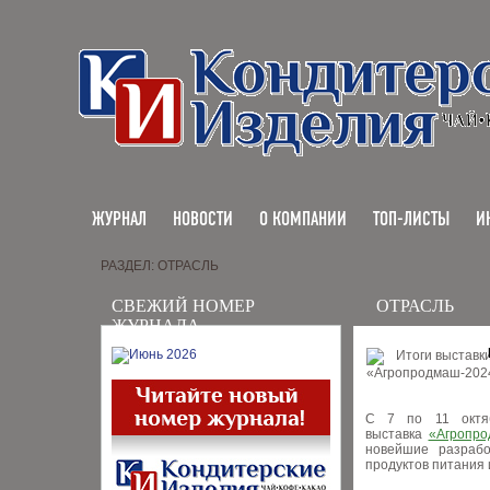
ЖУРНАЛ
НОВОСТИ
О КОМПАНИИ
ТОП-ЛИСТЫ
И
РАЗДЕЛ: ОТРАСЛЬ
СВЕЖИЙ НОМЕР
ОТРАСЛЬ
ЖУРНАЛА
C 7 по 11 октяб
выставка
«Агропро
новейшие разрабо
продуктов питания 