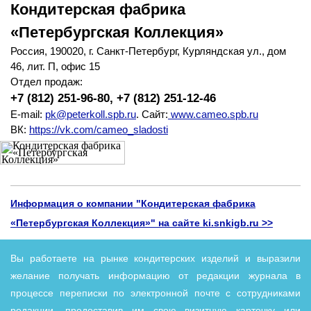
Кондитерская фабрика
«Петербургская Коллекция»
Россия, 190020, г. Санкт-Петербург, Курляндская ул., дом
46, лит. П, офис 15
Отдел продаж:
+7 (812) 251-96-80, +7 (812) 251-12-46
E-mail:
pk@peterkoll.spb.ru
. Сайт:
www.cameo.spb.ru
ВК:
https://vk.com/cameo_sladosti
Информация о компании "Кондитерская фабрика
«Петербургская Коллекция»" на сайте ki.snkigb.ru >>
В
ы работаете на рынке кондитерских изделий и выразили
желание получать информацию от редакции журнала в
процессе переписки по электронной почте с сотрудниками
редакции, предоставив им свою визитную карточку или