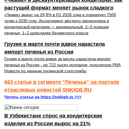
«Чижик» и дискаунтеризация кондитерки: как
растущий формат меняет рынок сладкого
«Чижик» вырос на 29,8% в Q1 2026 года и планирует 7500
точек к 2030 году. Ассортимент жёсткого дискаунтера в
кондитерской категории — минимальный: 2–3 позиции
печенья, 1–2 шоколадки бюджетного класса
Грузия в марте почти вдвое нарастила
импорт печенья из России
Грузия в марте почти вдвое за месяц нарастила импорт
печенья из России - до 722 тысяч долларов, подсчитало РИА
Новости по данным грузинской статслужбы
663 статьи в сегменте "Печенье" на портале
отраслевых новостей SNKIGB.RU
Читать статьи на https://snkigb.ru >>>
В Узбекистане спрос на кондитерские
изделия из России вырос на 21%