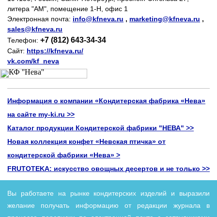
литера "АМ", помещение 1-Н, офис 1
Электронная почта:
info@kfneva.ru
,
marketing@kfneva.ru
,
sales@kfneva.ru
+7 (812) 643-34-34
Телефон:
Сайт:
https://kfneva.ru/
vk.com/kf_neva
Информация о компании «Кондитерская фабрика «Нева»
на сайте my-ki.ru >>
Каталог продукции Кондитерской фабрики "НЕВА" >>
Новая коллекция конфет «Невская птичка» от
кондитерской фабрики «Нева» >
FRUTOTEKA: искусство овощных десертов и не только >>
В
ы работаете на рынке кондитерских изделий и выразили
желание получать информацию от редакции журнала в