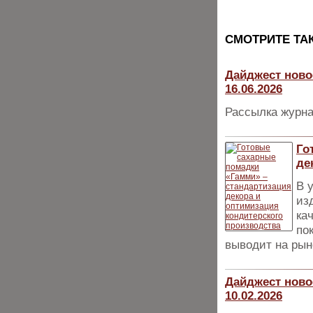
CМОТРИТЕ ТА
Дайджест ново
16.06.2026
Рассылка журна
Го
де
В 
из
ка
по
выводит на рын
Дайджест ново
10.02.2026