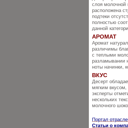
слоя молочной 
расположена ст
подтеки отсутс
полностью соот
данной категор
АРОМАТ
Аромат натурал
различимы благ
с теплыми моло
разламывании н
ноты начинки, 
ВКУС
Десерт обладае
мягким вкусом,
эксперты отмет
нескольких тек
молочного шоко
Портал отрасле
Статьи о ком