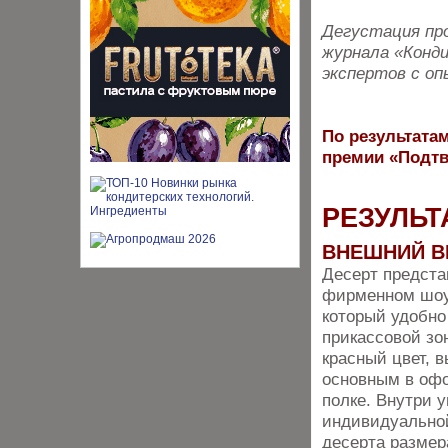
Дегустация про
журнала «Конди
экспертов с оп
По результатам
премии «Подтв
РЕЗУЛЬТ
ВНЕШНИЙ В
Десерт предста
фирменном шоу
который удобно
прикассовой зо
красный цвет, 
основным в офо
полке. Внутри 
индивидуальной
десерта размер